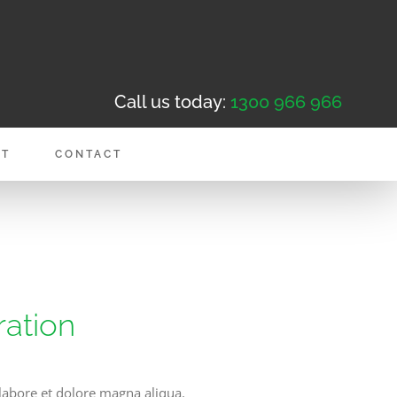
Call us today:
1300 966 966
NT
CONTACT
ration
 labore et dolore magna aliqua.