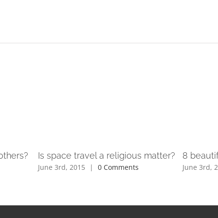
others?
Is space travel a religious matter?
8 beauti
June 3rd, 2015
|
0 Comments
June 3rd, 