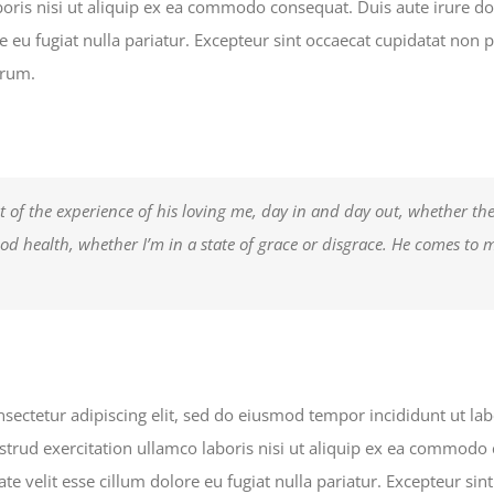
boris nisi ut aliquip ex ea commodo consequat. Duis aute irure do
e eu fugiat nulla pariatur. Excepteur sint occaecat cupidatat non p
orum.
t of the experience of his loving me, day in and day out, whether the 
ood health, whether I’m in a state of grace or disgrace. He comes to m
sectetur adipiscing elit, sed do eiusmod tempor incididunt ut la
rud exercitation ullamco laboris nisi ut aliquip ex ea commodo 
ate velit esse cillum dolore eu fugiat nulla pariatur. Excepteur si