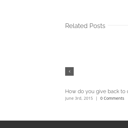
Related Posts
 like a loving parent when
How do you give back to 
d it most
June 3rd, 2015
|
0 Comments
 2015
|
0 Comments