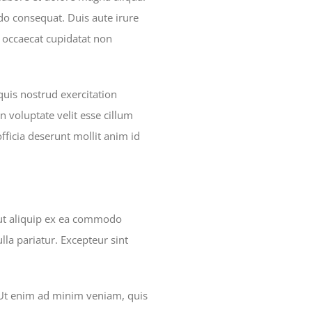
do consequat. Duis aute irure
nt occaecat cupidatat non
uis nostrud exercitation
n voluptate velit esse cillum
officia deserunt mollit anim id
 ut aliquip ex ea commodo
lla pariatur. Excepteur sint
. Ut enim ad minim veniam, quis