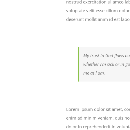
nostrud exercitation ullamco la
voluptate velit esse cillum dolor
deserunt mollit anim id est lab
My trust in God flows ou
whether I’m sick or in g
me as I am.
Lorem ipsum dolor sit amet, con
enim ad minim veniam, quis nost
dolor in reprehenderit in volupt