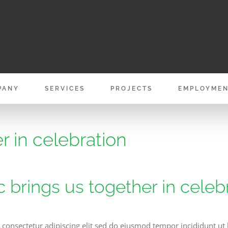
PANY
SERVICES
PROJECTS
EMPLOYME
r in celebration
 brings us together in celeb
 consectetur adipiscing elit sed do eiusmod tempor incididunt ut