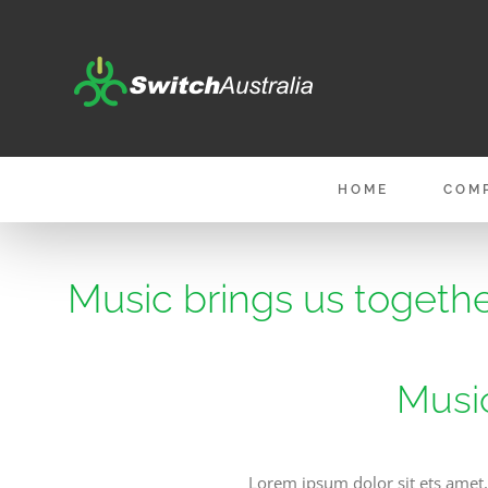
Skip
to
content
HOME
COM
Music brings us togethe
Music
Lorem ipsum dolor sit ets amet,