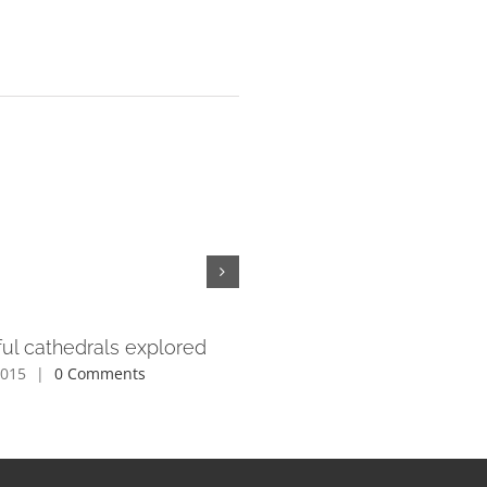
ful cathedrals explored
Tribute paid to victims of t
earthquake
2015
|
0 Comments
June 3rd, 2015
|
0 Comments