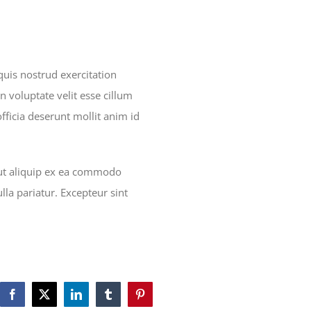
uis nostrud exercitation
n voluptate velit esse cillum
officia deserunt mollit anim id
 ut aliquip ex ea commodo
lla pariatur. Excepteur sint
Facebook
X
LinkedIn
Tumblr
Pinterest