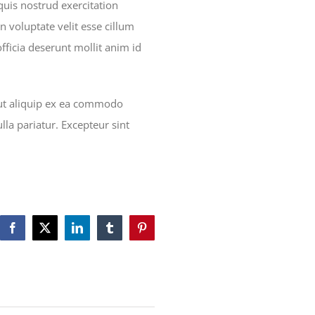
uis nostrud exercitation
n voluptate velit esse cillum
officia deserunt mollit anim id
 ut aliquip ex ea commodo
lla pariatur. Excepteur sint
Facebook
X
LinkedIn
Tumblr
Pinterest