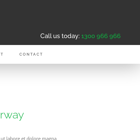
Call us today:
1300 966 966
NT
CONTACT
erway
 ut labore et dolore magna