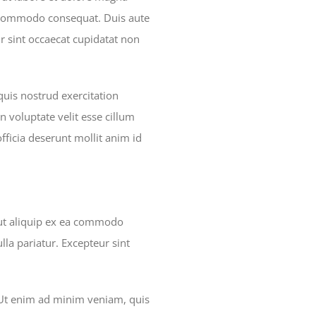
ea commodo consequat. Duis aute
ur sint occaecat cupidatat non
uis nostrud exercitation
n voluptate velit esse cillum
officia deserunt mollit anim id
 ut aliquip ex ea commodo
lla pariatur. Excepteur sint
. Ut enim ad minim veniam, quis