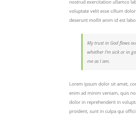
nostrud exercitation ullamco la
voluptate velit esse cillum dolor
deserunt mollit anim id est lab
My trust in God flows ou
whether I’m sick or in g
me as I am.
Lorem ipsum dolor sit amet, con
enim ad minim veniam, quis nost
dolor in reprehenderit in volupt
proident, sunt in culpa qui offi