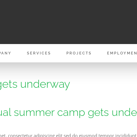
PANY
SERVICES
PROJECTS
EMPLOYME
ets underway
al summer camp gets und
et, consectetur adipiscing elit sed do eiusmod tempor incididunt