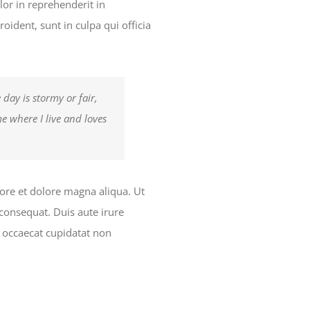
lor in reprehenderit in
roident, sunt in culpa qui officia
day is stormy or fair,
e where I live and loves
bore et dolore magna aliqua. Ut
consequat. Duis aute irure
nt occaecat cupidatat non