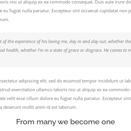
boris nisi ut aliquip ex ea commodo consequat. Duis aute irure do
e eu fugiat nulla pariatur. Excepteur sint occaecat cupidatat non p
orum.
t of the experience of his loving me, day in and day out, whether the 
ood health, whether I’m in a state of grace or disgrace. He comes to m
sectetur adipiscing elit, sed do eiusmod tempor incididunt ut la
rud exercitation ullamco laboris nisi ut aliquip ex ea commodo 
ate velit esse cillum dolore eu fugiat nulla pariatur. Excepteur si
cia deserunt mollit anim id est laborum.
From many we become one