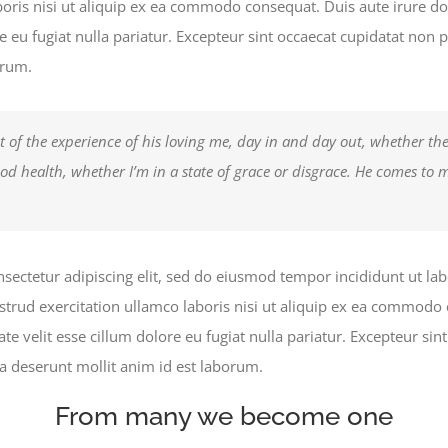
boris nisi ut aliquip ex ea commodo consequat. Duis aute irure do
e eu fugiat nulla pariatur. Excepteur sint occaecat cupidatat non p
orum.
t of the experience of his loving me, day in and day out, whether the 
ood health, whether I’m in a state of grace or disgrace. He comes to m
sectetur adipiscing elit, sed do eiusmod tempor incididunt ut la
rud exercitation ullamco laboris nisi ut aliquip ex ea commodo 
ate velit esse cillum dolore eu fugiat nulla pariatur. Excepteur si
cia deserunt mollit anim id est laborum.
From many we become one