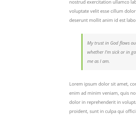
nostrud exercitation ullamco la
voluptate velit esse cillum dolor
deserunt mollit anim id est lab
My trust in God flows ou
whether I’m sick or in g
me as I am.
Lorem ipsum dolor sit amet, con
enim ad minim veniam, quis nost
dolor in reprehenderit in volupt
proident, sunt in culpa qui offi