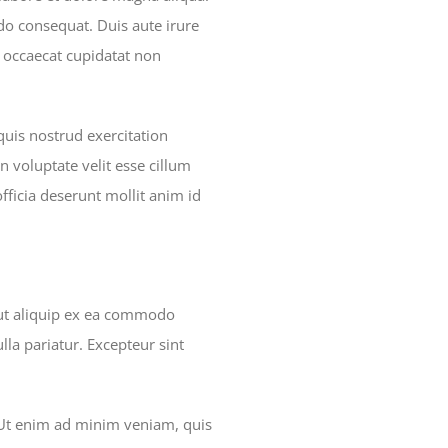
do consequat. Duis aute irure
nt occaecat cupidatat non
uis nostrud exercitation
n voluptate velit esse cillum
officia deserunt mollit anim id
 ut aliquip ex ea commodo
lla pariatur. Excepteur sint
. Ut enim ad minim veniam, quis