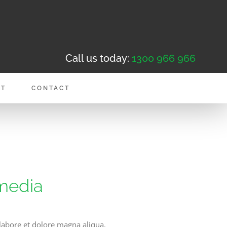
Call us today:
1300 966 966
NT
CONTACT
 media
 labore et dolore magna aliqua.