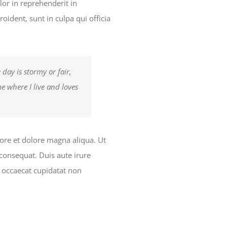
lor in reprehenderit in
roident, sunt in culpa qui officia
day is stormy or fair,
e where I live and loves
bore et dolore magna aliqua. Ut
consequat. Duis aute irure
nt occaecat cupidatat non