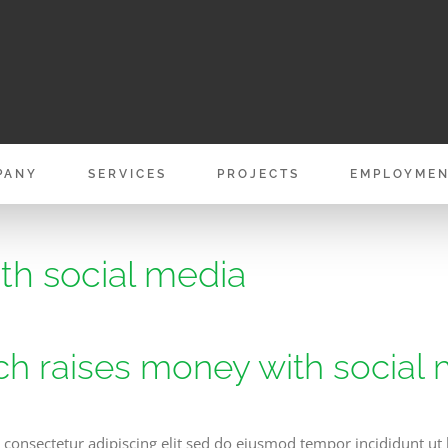
PANY
SERVICES
PROJECTS
EMPLOYME
th social media
h raises money with social
 consectetur adipiscing elit sed do eiusmod tempor incididunt ut