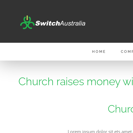
Skip
to
content
HOME
COM
Church raises money wi
Churc
Lorem ipsum dolor sit ets amet,