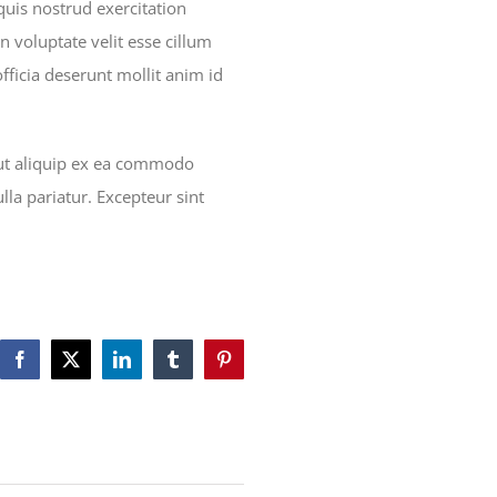
uis nostrud exercitation
n voluptate velit esse cillum
officia deserunt mollit anim id
 ut aliquip ex ea commodo
lla pariatur. Excepteur sint
Facebook
X
LinkedIn
Tumblr
Pinterest