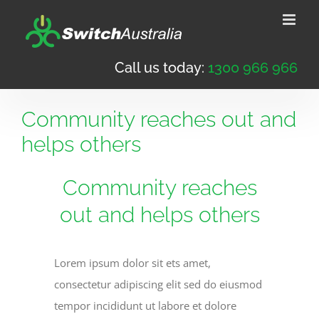
Skip
to
content
Call us today:
1300 966 966
Community reaches out and
helps others
Community reaches
out and helps others
Lorem ipsum dolor sit ets amet,
consectetur adipiscing elit sed do eiusmod
tempor incididunt ut labore et dolore